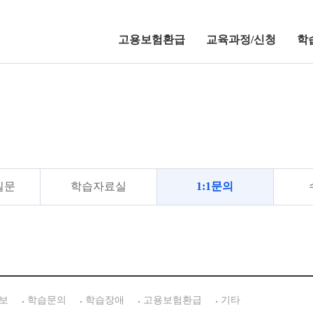
고용보험환급
교육과정/신청
학
학습지원센터
질문
학습자료실
1:1문의
보
학습문의
학습장애
고용보험환급
기타