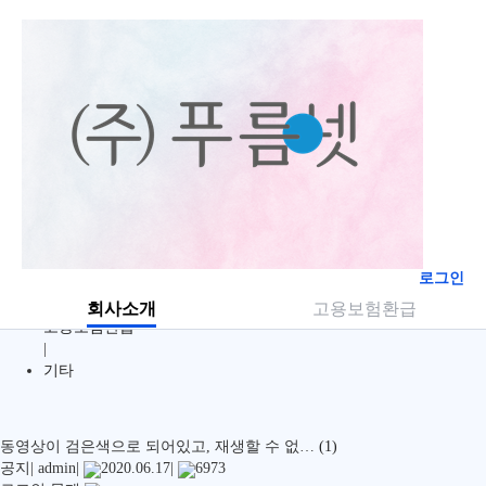
전체
|
수강신청
|
결제방법
|
회원정보
|
학습문의
|
로그인
학습장애
|
회사소개
고용보험환급
고용보험환급
|
기타
동영상이 검은색으로 되어있고, 재생할 수 없…
(1)
공지
|
admin
|
2020.06.17
|
6973