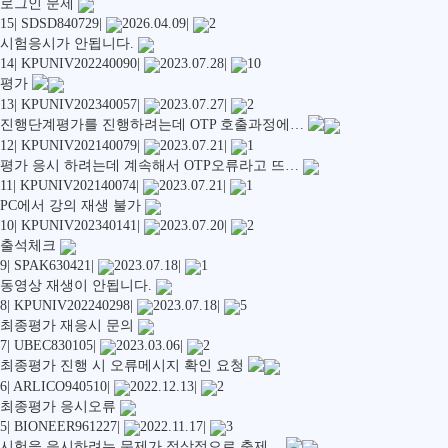
로그인 문제
15
|
SDSD840729
|
2026.04.09
|
2
시험응시가 안됩니다.
14
|
KPUNIV202240090
|
2023.07.28
|
10
평가
13
|
KPUNIV202340057
|
2023.07.27
|
2
진행단계평가를 진행하려는데 OTP 호출과정에…
12
|
KPUNIV202140079
|
2023.07.21
|
1
평가 응시 하려는데 계속해서 OTP오류라고 뜨…
11
|
KPUNIV202140074
|
2023.07.21
|
1
PC에서 강의 재생 불가
10
|
KPUNIV202340141
|
2023.07.20
|
2
출석체크
9
|
SPAK630421
|
2023.07.18
|
1
동영상 재생이 안됩니다.
8
|
KPUNIV202240298
|
2023.07.18
|
5
최종평가 재응시 문의
7
|
UBEC830105
|
2023.03.06
|
2
최종평가 진행 시 오류메시지 확인 요청
6
|
ARLICO940510
|
2022.12.13
|
2
최종평가 응시오류
5
|
BIONEER961227
|
2022.11.17
|
3
시험을 응시하려는 문제가 정상적으로 출제…