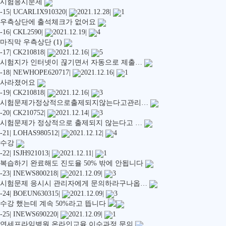
시험응시문제
-15
|
UCARLIX910320
|
2021.12.28
|
1
우측상단에 출석체크가 없어요
-16
|
CKL2590
|
2021.12.19
|
4
마직막 우측상단
(1)
-17
|
CK210818
|
2021.12.16
|
5
시험지가 인터넷이 끊기면서 자동으로 제출…
-18
|
NEWHOPE620717
|
2021.12.16
|
1
사라졌어요
-19
|
CK210818
|
2021.12.16
|
3
시험문제가정상적으로출제되지않는다고관리…
-20
|
CK210752
|
2021.12.14
|
3
시험문제가 정상적으로 출제되지 않는다고 …
-21
|
LOHAS980512
|
2021.12.12
|
4
수강
-22
|
ISJH921013
|
2021.12.11
|
1
복습하기 완료해도 진도율 50% 밖에 안됩니다
-23
|
INEWS800218
|
2021.12.09
|
3
시험문제 응시시 관리자에게 문의하라구나옵…
-24
|
BOEUN630315
|
2021.12.09
|
3
수강 했는데 계속 50%라고 뜹니다
-25
|
INEWS690220
|
2021.12.09
|
1
연세프라임병원 온라인교육 이수과정 문의