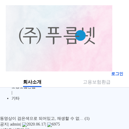
전체
|
수강신청
|
결제방법
|
회원정보
|
학습문의
|
로그인
학습장애
|
회사소개
고용보험환급
고용보험환급
|
기타
동영상이 검은색으로 되어있고, 재생할 수 없…
(1)
공지
|
admin
|
2020.06.17
|
6975