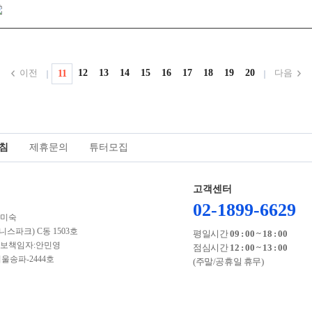
이전
12
13
14
15
16
17
18
19
20
다음
11
침
제휴문의
튜터모집
고객센터
02-1899-6629
김미숙
스파크) C동 1503호
평일시간
09 : 00 ~ 18 : 00
 | 개인정보책임자:안민영
점심시간
12 : 00 ~ 13 : 00
서울송파-2444호
(주말/공휴일 휴무)