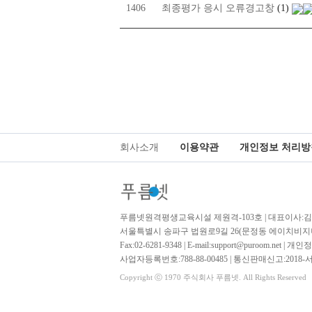
1406
최종평가 응시 오류경고창
(1)
회사소개
이용약관
개인정보 처리방
푸름넷원격평생교육시설 제원격-103호 | 대표이사:
서울특별시 송파구 법원로9길 26(문정동 에이치비지니
Fax:02-6281-9348 | E-mail:support@puroom.net
사업자등록번호:788-88-00485 | 통신판매신고:2018-
Copyright ⓒ 1970 주식회사 푸름넷. All Rights Reserved