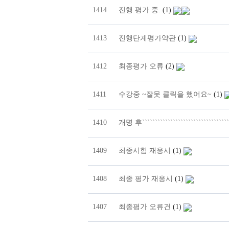
1414
진행 평가 중.
(1)
1413
진행단계평가약관
(1)
1412
최종평가 오류
(2)
1411
수강중 ~잘못 클릭을 했어요~
(1)
1410
개명 후`````````````````````````````````
1409
최종시험 재응시
(1)
1408
최종 평가 재응시
(1)
1407
최종평가 오류건
(1)