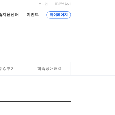
로그인
ID/PW 찾기
습지원센터
이벤트
마이페이지
수강후기
학습장애해결