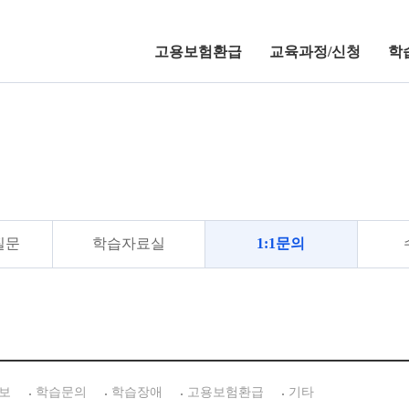
고용보험환급
교육과정/신청
학
학습지원센터
질문
학습자료실
1:1문의
보
학습문의
학습장애
고용보험환급
기타