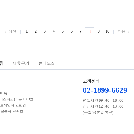
이전
1
2
3
4
5
6
7
9
10
다음
8
침
제휴문의
튜터모집
고객센터
02-1899-6629
김미숙
스파크) C동 1503호
평일시간
09 : 00 ~ 18 : 00
 | 개인정보책임자:안민영
점심시간
12 : 00 ~ 13 : 00
서울송파-2444호
(주말/공휴일 휴무)