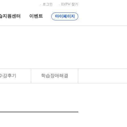
로그인
ID/PW 찾기
습지원센터
이벤트
마이페이지
수강후기
학습장애해결