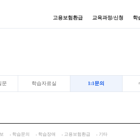
고용보험환급
교육과정/신청
학
학습지원센터
질문
학습자료실
1:1문의
보
학습문의
학습장애
고용보험환급
기타