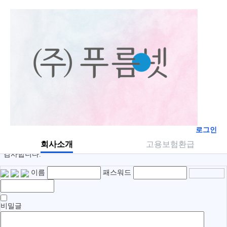
고용노동부 환급 과정을 진행하고 있는데요.....
관리자
|
2020.06.17 12:10
|
5018
제가 8차시까지 들었는데, 9차시 들으려고 하니까 일일학습 시간 제한이
라고 하네요.....이게 무슨말인가요?
댓글
수정
삭제
관리자
20-06-17 12:14
안녕하세요. 푸름넷입니다 :)
네, 고용노동부 지원 과정은 하루 8차시까지 밖에 진행하실 수 없습니
다.
로그인
그러므로 다음 9차시 진행을 위해서는 익일 본인인증을 다시 하신 후
회사소개
고용보험환급
진행 부탁드립니다.
감사합니다.
이름
패스워드
비밀글